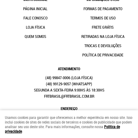
PÁGINA INICIAL
FORMAS DE PAGAMENTO
FALE CONOSCO
TERMOS DE USO
LOJA FÍSICA
FRETE GRÁTIS
QUEM SOMOS
RETIRADAS NA LOJA FÍSICA
TROCAS E DEVOLUÇÕES
POLÍTICA DE PRIVACIDADE
ATENDIMENTO
(48)
99847-0006
(48)
99129-9057
(WHATSAPP)
SEGUNDA A SEXTA-FEIRA 9:00HS ÀS 18:30HS
FRTBRASIL@FRTBRASIL.COM.BR
ENDEREÇO
RUA GENERAL EURICO GASPAR DUTRA, 708
-
ESTREITO, FLORIANÓPOLIS
-
SC
Usamos cookies para garantir que oferecemos a melhor experiência em nosso site. Isso
CEP: 88075-100
inclui cookies de sites de redes sociais de terceiros e cookies de publicidade que podem
analisar seu uso deste site. Para mais informações, consulte nossa
Política de
FRT BRASIL COMERCIO E CONFECÇÕES LTDA
privacidade
.
CNPJ: 41.352.882/0001-31