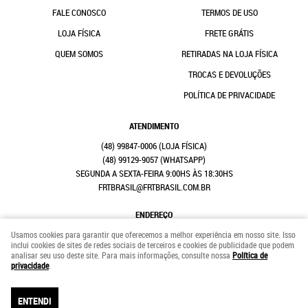
FALE CONOSCO
TERMOS DE USO
LOJA FÍSICA
FRETE GRÁTIS
QUEM SOMOS
RETIRADAS NA LOJA FÍSICA
TROCAS E DEVOLUÇÕES
POLÍTICA DE PRIVACIDADE
ATENDIMENTO
(48)
99847-0006
(48)
99129-9057
(WHATSAPP)
SEGUNDA A SEXTA-FEIRA 9:00HS ÀS 18:30HS
FRTBRASIL@FRTBRASIL.COM.BR
ENDEREÇO
RUA GENERAL EURICO GASPAR DUTRA, 708
-
ESTREITO, FLORIANÓPOLIS
-
SC
Usamos cookies para garantir que oferecemos a melhor experiência em nosso site. Isso
CEP: 88075-100
inclui cookies de sites de redes sociais de terceiros e cookies de publicidade que podem
analisar seu uso deste site. Para mais informações, consulte nossa
Política de
FRT BRASIL COMERCIO E CONFECÇÕES LTDA
privacidade
.
CNPJ: 41.352.882/0001-31
ENTENDI