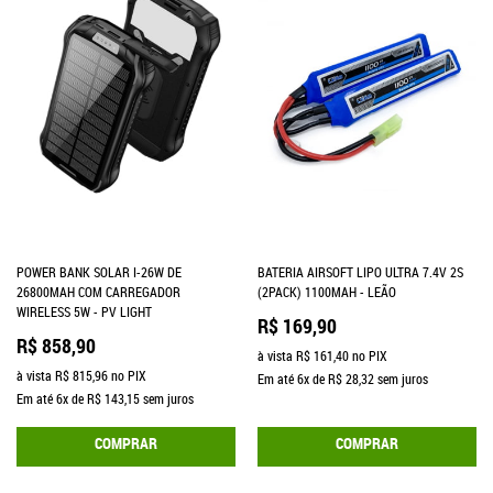
POWER BANK SOLAR I-26W DE
BATERIA AIRSOFT LIPO ULTRA 7.4V 2S
26800MAH COM CARREGADOR
(2PACK) 1100MAH - LEÃO
WIRELESS 5W - PV LIGHT
R$ 169,90
R$ 858,90
à vista
R$ 161,40
no PIX
à vista
R$ 815,96
no PIX
Em até
6x
de
R$ 28,32
sem juros
Em até
6x
de
R$ 143,15
sem juros
COMPRAR
COMPRAR