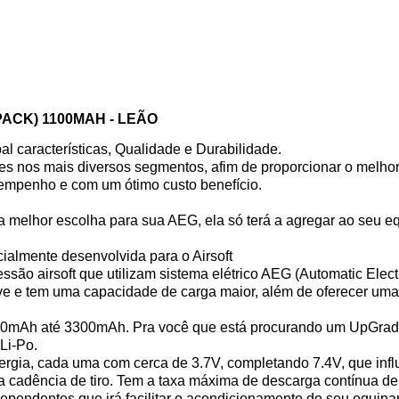
PACK) 1100MAH - LEÃO
l características, Qualidade e Durabilidade.
es nos mais diversos segmentos, afim de proporcionar o melho
empenho e com um ótimo custo benefício.
 a melhor escolha para sua AEG, ela só terá a agregar ao seu 
ialmente desenvolvida para o Airsoft
são airsoft que utilizam sistema elétrico AEG (Automatic Elect
leve e tem uma capacidade de carga maior, além de oferecer uma
00mAh até 3300mAh. Pra você que está procurando um UpGrade
 Li-Po.
gia, cada uma com cerca de 3.7V, completando 7.4V, que influ
 a cadência de tiro. Tem a taxa máxima de descarga contínua d
ependentes que irá facilitar o acondicionamento do seu equip