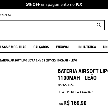
5% OFF
em pagamento no
PIX
129-9057
LSAS E MOCHILAS
CALÇADOS
ENXOVAL
LINHA TATICA
UN
BATERIA AIRSOFT LIPO ULTRA 7.4V 2S (2PACK) 1100MAH - LEÃO
BATERIA AIRSOFT LIP
1100MAH - LEÃO
MARCA:
LEÃO
SEJA O PRIMEIRA A AVALIAR!
R$ 169,90
POR