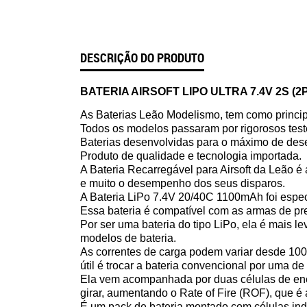
DESCRIÇÃO DO PRODUTO
BATERIA AIRSOFT LIPO ULTRA 7.4V 2S (2
As Baterias Leão Modelismo, tem como principa
Todos os modelos passaram por rigorosos test
Baterias desenvolvidas para o máximo de des
Produto de qualidade e tecnologia importada.
A Bateria Recarregável para Airsoft da Leão é
e muito o desempenho dos seus disparos.
A Bateria LiPo 7.4V 20/40C 1100mAh foi espec
Essa bateria é compatível com as armas de pres
Por ser uma bateria do tipo LiPo, ela é mais 
modelos de bateria.
As correntes de carga podem variar desde 10
útil é trocar a bateria convencional por uma de
Ela vem acompanhada por duas células de ener
girar, aumentando o Rate of Fire (ROF), que é
É um pack de bateria montado com células ind