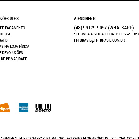
ÇÕES ÚTEIS
ATENDIMENTO
(48)
99129-9057
(WHATSAPP)
 DE PAGAMENTO
DE USO
SEGUNDA A SEXTA-FEIRA 9:00HS ÀS 18:
RÁTIS
FRTBRASIL@FRTBRASIL.COM.BR
AS NA LOJA FÍSICA
E DEVOLUÇÕES
A DE PRIVACIDADE
A GENERAL EURICO GASPAR DUTRA, 708
-
ESTREITO, FLORIANÓPOLIS
-
SC
-
CEP: 88075-