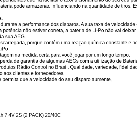
teria pode armazenar, influenciando na quantidade de tiros. 
a.
durante a performance dos disparos. A sua taxa de velocidade 
 potência não estiver correta, a bateria de Li-Po não vai deixa
 da sua AEG.
escarregada, porque contém uma reação química constante e nec
LiPo
ltagem na medida certa para você jogar por um longo tempo.
perda de garantia de algumas AEGs com a utilização de Bateri
rodutos Rádio Control no Brasil. Qualidade, variedade, fidelid
 aos clientes e fornecedores.
.
e permita que a velocidade do seu disparo aumente
mAh 7.4V 2S (2 PACK) 20/40C