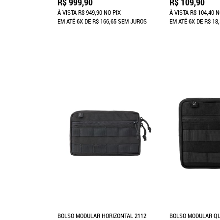
R$ 999,90
R$ 109,90
À VISTA
R$ 949,90
NO PIX
À VISTA
R$ 104,40
N
EM ATÉ
6X
DE
R$ 166,65
SEM JUROS
EM ATÉ
6X
DE
R$ 18
BOLSO MODULAR HORIZONTAL 2112
BOLSO MODULAR QU