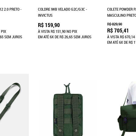
2 2.0 PRETO -
COLDRE IWB VELADO G2C/G3C -
C0LETE POWDER P
INVICTUS
MASCULINO PRETO
R$ 159,90
R$ 829,90
R$ 705,41
 PIX
À VISTA
R$ 151,90
NO PIX
,65
SEM JUROS
EM ATÉ
6X
DE
R$ 26,65
SEM JUROS
À VISTA
R$ 670,14
EM ATÉ
6X
DE
R$ 1