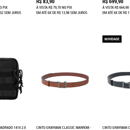
R$ 83,90
R$ 699,90
O PIX
À VISTA
R$ 79,70
NO PIX
À VISTA
R$ 664,90
,32
SEM JUROS
EM ATÉ
6X
DE
R$ 13,98
SEM JUROS
EM ATÉ
6X
DE
R$ 1
NOVIDADE
ADRADO 1414 2.0
CINTO GRAYMAN CLASSIC MARROM -
CINTO GRAYMAN C