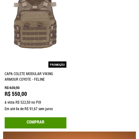
PROMOÇÃO
CAPA COLETE MODULAR VIKING
ARMOUR COYOTE - FELINE
R$ 635,90
R$ 550,00
à vista
R$ 522,50
no PIX
Em até
6x
de
R$ 91,67
sem juros
COMPRAR