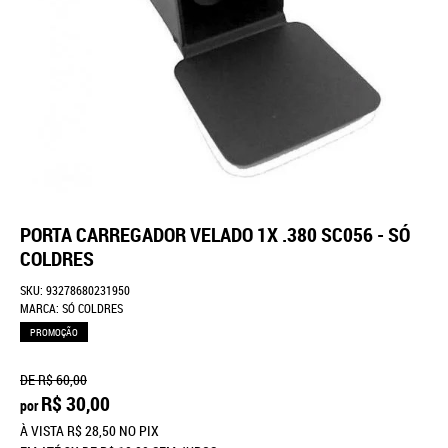
PORTA CARREGADOR VELADO 1X .380 SC056 - SÓ
COLDRES
SKU:
93278680231950
MARCA:
SÓ COLDRES
PROMOÇÃO
DE
R$ 60,00
R$ 30,00
por
À VISTA
R$ 28,50
NO PIX