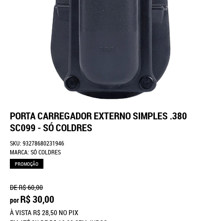
PORTA CARREGADOR EXTERNO SIMPLES .380
SC099 - SÓ COLDRES
SKU:
93278680231946
MARCA:
SÓ COLDRES
PROMOÇÃO
DE
R$ 60,00
R$ 30,00
por
À VISTA
R$ 28,50
NO PIX