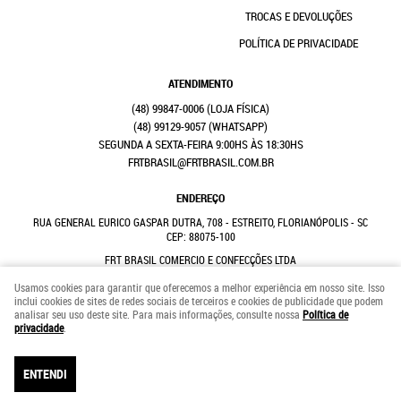
TROCAS E DEVOLUÇÕES
POLÍTICA DE PRIVACIDADE
ATENDIMENTO
(48)
99847-0006
(48)
99129-9057
(WHATSAPP)
SEGUNDA A SEXTA-FEIRA 9:00HS ÀS 18:30HS
FRTBRASIL@FRTBRASIL.COM.BR
ENDEREÇO
RUA GENERAL EURICO GASPAR DUTRA, 708
-
ESTREITO, FLORIANÓPOLIS
-
SC
CEP: 88075-100
FRT BRASIL COMERCIO E CONFECÇÕES LTDA
CNPJ: 41.352.882/0001-31
Usamos cookies para garantir que oferecemos a melhor experiência em nosso site. Isso
inclui cookies de sites de redes sociais de terceiros e cookies de publicidade que podem
analisar seu uso deste site. Para mais informações, consulte nossa
Política de
LOJA VIRTUAL CRIADA POR
privacidade
.
ENTENDI