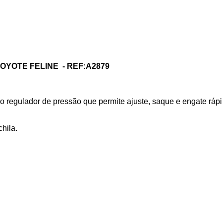
YOTE FELINE - REF:A2879
co regulador de pressão que permite ajuste, saque e engate ráp
chila. ⠀