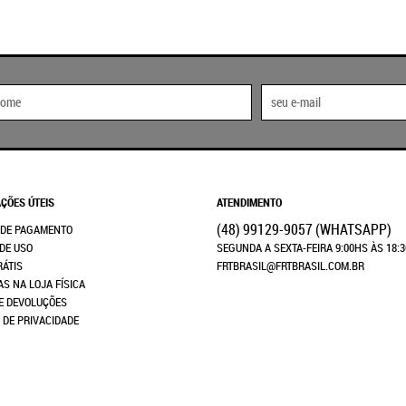
ÇÕES ÚTEIS
ATENDIMENTO
(48)
99129-9057
(WHATSAPP)
 DE PAGAMENTO
DE USO
SEGUNDA A SEXTA-FEIRA 9:00HS ÀS 18:
RÁTIS
FRTBRASIL@FRTBRASIL.COM.BR
AS NA LOJA FÍSICA
E DEVOLUÇÕES
A DE PRIVACIDADE