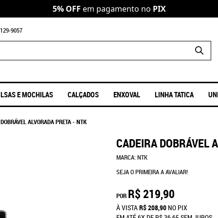
5% OFF
em pagamento no
PIX
129-9057
LSAS E MOCHILAS
CALÇADOS
ENXOVAL
LINHA TATICA
UN
 DOBRÁVEL ALVORADA PRETA - NTK
CADEIRA DOBRÁVEL A
MARCA:
NTK
SEJA O PRIMEIRA A AVALIAR!
R$ 219,90
POR
À VISTA
R$ 208,90
NO PIX
EM ATÉ
6X
DE
R$ 36,65
SEM JUROS