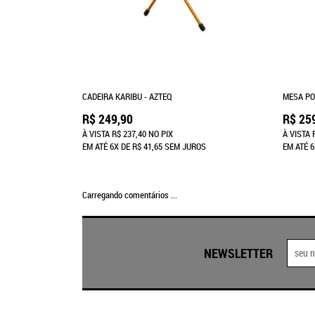
CADEIRA KARIBU - AZTEQ
MESA PO
R$ 249,90
R$ 25
À VISTA
R$ 237,40
NO PIX
À VISTA
EM ATÉ
6X
DE
R$ 41,65
SEM JUROS
EM ATÉ
6
Carregando comentários ...
NEWSLETTER