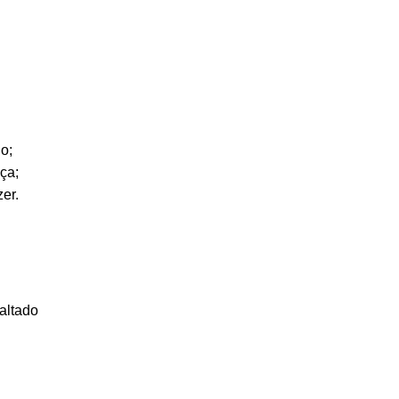
o;
ça;
zer.
altado