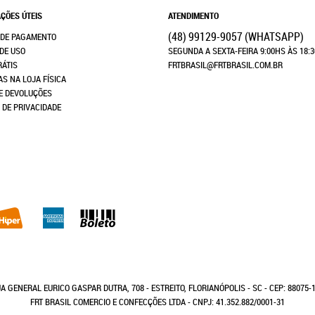
ÇÕES ÚTEIS
ATENDIMENTO
(48)
99129-9057
(WHATSAPP)
 DE PAGAMENTO
DE USO
SEGUNDA A SEXTA-FEIRA 9:00HS ÀS 18:
RÁTIS
FRTBRASIL@FRTBRASIL.COM.BR
AS NA LOJA FÍSICA
E DEVOLUÇÕES
A DE PRIVACIDADE
A GENERAL EURICO GASPAR DUTRA, 708
-
ESTREITO, FLORIANÓPOLIS
-
SC
-
CEP: 88075-
FRT BRASIL COMERCIO E CONFECÇÕES LTDA - CNPJ: 41.352.882/0001-31