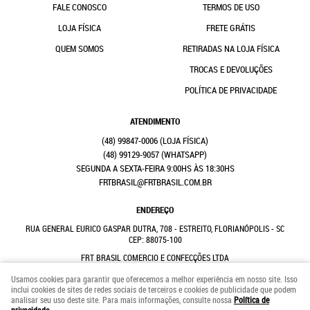
FALE CONOSCO
TERMOS DE USO
LOJA FÍSICA
FRETE GRÁTIS
QUEM SOMOS
RETIRADAS NA LOJA FÍSICA
TROCAS E DEVOLUÇÕES
POLÍTICA DE PRIVACIDADE
ATENDIMENTO
(48)
99847-0006
(48)
99129-9057
(WHATSAPP)
SEGUNDA A SEXTA-FEIRA 9:00HS ÀS 18:30HS
FRTBRASIL@FRTBRASIL.COM.BR
ENDEREÇO
RUA GENERAL EURICO GASPAR DUTRA, 708
-
ESTREITO, FLORIANÓPOLIS
-
SC
CEP: 88075-100
FRT BRASIL COMERCIO E CONFECÇÕES LTDA
CNPJ: 41.352.882/0001-31
Usamos cookies para garantir que oferecemos a melhor experiência em nosso site. Isso
inclui cookies de sites de redes sociais de terceiros e cookies de publicidade que podem
analisar seu uso deste site. Para mais informações, consulte nossa
Política de
LOJA VIRTUAL CRIADA POR