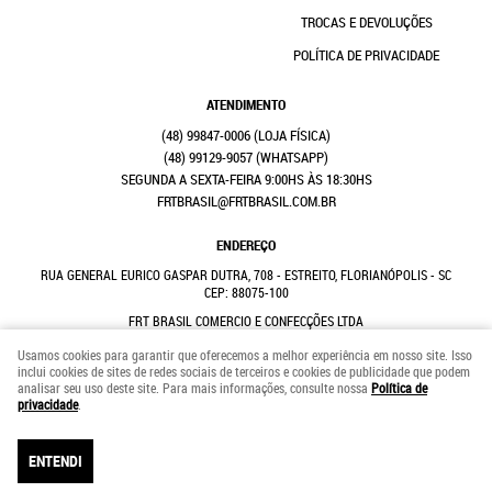
TROCAS E DEVOLUÇÕES
POLÍTICA DE PRIVACIDADE
ATENDIMENTO
(48)
99847-0006
(48)
99129-9057
(WHATSAPP)
SEGUNDA A SEXTA-FEIRA 9:00HS ÀS 18:30HS
FRTBRASIL@FRTBRASIL.COM.BR
ENDEREÇO
RUA GENERAL EURICO GASPAR DUTRA, 708
-
ESTREITO, FLORIANÓPOLIS
-
SC
CEP: 88075-100
FRT BRASIL COMERCIO E CONFECÇÕES LTDA
CNPJ: 41.352.882/0001-31
Usamos cookies para garantir que oferecemos a melhor experiência em nosso site. Isso
inclui cookies de sites de redes sociais de terceiros e cookies de publicidade que podem
analisar seu uso deste site. Para mais informações, consulte nossa
Política de
LOJA VIRTUAL CRIADA POR
privacidade
.
ENTENDI