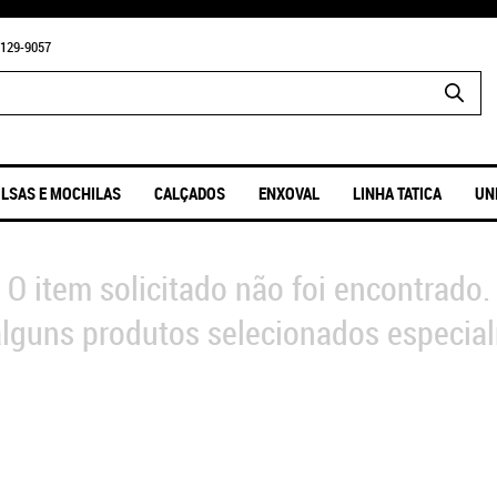
129-9057
LSAS E MOCHILAS
CALÇADOS
ENXOVAL
LINHA TATICA
UN
O item solicitado não foi encontrado.
lguns produtos selecionados especial