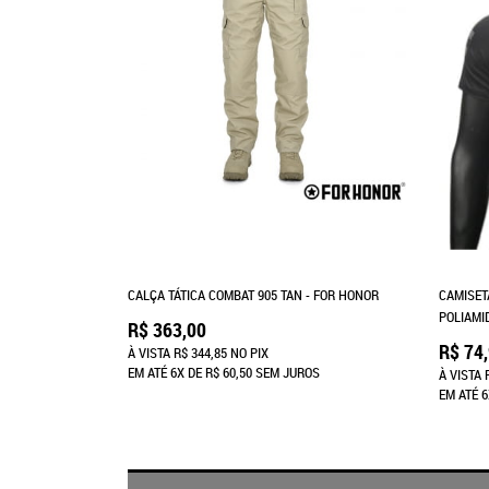
CALÇA TÁTICA COMBAT 905 TAN - FOR HONOR
CAMISET
POLIAMI
R$ 363,00
R$ 74
À VISTA
R$ 344,85
NO PIX
EM ATÉ
6X
DE
R$ 60,50
SEM JUROS
À VISTA
EM ATÉ
6