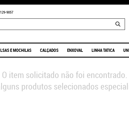
129-9057
LSAS E MOCHILAS
CALÇADOS
ENXOVAL
LINHA TATICA
UN
O item solicitado não foi encontrado.
lguns produtos selecionados especial