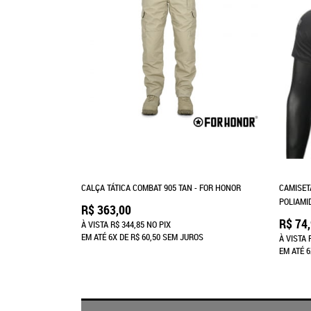
CALÇA TÁTICA COMBAT 905 TAN - FOR HONOR
CAMISET
POLIAMI
R$ 363,00
R$ 74
À VISTA
R$ 344,85
NO PIX
EM ATÉ
6X
DE
R$ 60,50
SEM JUROS
À VISTA
EM ATÉ
6