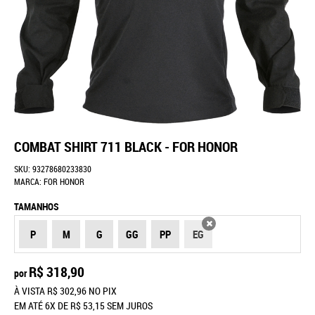
COMBAT SHIRT 711 BLACK - FOR HONOR
SKU:
93278680233830
MARCA:
FOR HONOR
TAMANHOS
P
M
G
GG
PP
EG
X
R$ 318,90
por
À VISTA
R$ 302,96
NO PIX
EM ATÉ
6X
DE
R$ 53,15
SEM JUROS