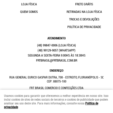
LOJA FÍSICA
FRETE GRÁTIS
QUEM SOMOS
RETIRADAS NA LOJA FÍSICA
TROCAS E DEVOLUÇÕES
POLÍTICA DE PRIVACIDADE
ATENDIMENTO
(48)
99847-0006
(48)
99129-9057
(WHATSAPP)
SEGUNDA A SEXTA-FEIRA 9:00HS ÀS 18:30HS
FRTBRASIL@FRTBRASIL.COM.BR
ENDEREÇO
RUA GENERAL EURICO GASPAR DUTRA, 708
-
ESTREITO, FLORIANÓPOLIS
-
SC
CEP: 88075-100
FRT BRASIL COMERCIO E CONFECÇÕES LTDA
CNPJ: 41.352.882/0001-31
Usamos cookies para garantir que oferecemos a melhor experiência em nosso site. Isso
inclui cookies de sites de redes sociais de terceiros e cookies de publicidade que podem
analisar seu uso deste site. Para mais informações, consulte nossa
Política de
LOJA VIRTUAL CRIADA POR
privacidade
.