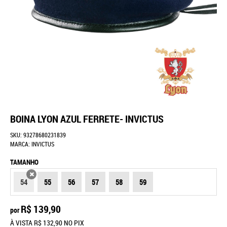
BOINA LYON AZUL FERRETE- INVICTUS
SKU:
93278680231839
MARCA:
INVICTUS
TAMANHO
54
55
56
57
58
59
X
R$ 139,90
por
À VISTA
R$ 132,90
NO PIX