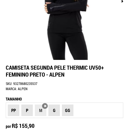
CAMISETA SEGUNDA PELE THERMIC UV50+
FEMININO PRETO - ALPEN
SKU:
93278680235537
MARCA:
ALPEN
TAMANHO
PP
P
M
G
GG
X
R$ 155,90
por