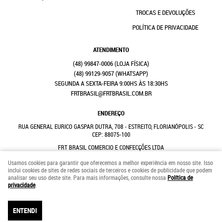
TROCAS E DEVOLUÇÕES
POLÍTICA DE PRIVACIDADE
ATENDIMENTO
(48)
99847-0006
(48)
99129-9057
(WHATSAPP)
SEGUNDA A SEXTA-FEIRA 9:00HS ÀS 18:30HS
FRTBRASIL@FRTBRASIL.COM.BR
ENDEREÇO
RUA GENERAL EURICO GASPAR DUTRA, 708
-
ESTREITO, FLORIANÓPOLIS
-
SC
CEP: 88075-100
FRT BRASIL COMERCIO E CONFECÇÕES LTDA
CNPJ: 41.352.882/0001-31
Usamos cookies para garantir que oferecemos a melhor experiência em nosso site. Isso
inclui cookies de sites de redes sociais de terceiros e cookies de publicidade que podem
analisar seu uso deste site. Para mais informações, consulte nossa
Política de
LOJA VIRTUAL CRIADA POR
privacidade
.
ENTENDI