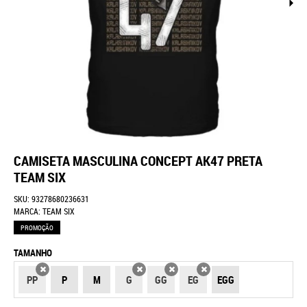
CAMISETA MASCULINA CONCEPT AK47 PRETA
TEAM SIX
SKU:
93278680236631
MARCA:
TEAM SIX
PROMOÇÃO
TAMANHO
PP
P
M
G
GG
EG
EGG
X
X
X
X