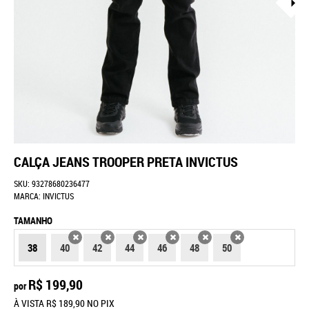
CALÇA JEANS TROOPER PRETA INVICTUS
SKU:
93278680236477
MARCA:
INVICTUS
TAMANHO
38
40
42
44
46
48
50
X
X
X
X
X
X
R$ 199,90
por
À VISTA
R$ 189,90
NO PIX