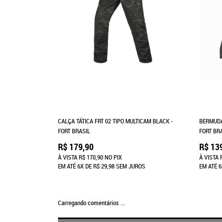
CALÇA TÁTICA FRT 02 TIPO MULTICAM BLACK -
BERMUDA
FORT BRASIL
FORT BR
R$ 179,90
R$ 13
À VISTA
R$ 170,90
NO PIX
À VISTA
EM ATÉ
6X
DE
R$ 29,98
SEM JUROS
EM ATÉ
6
Carregando comentários ...