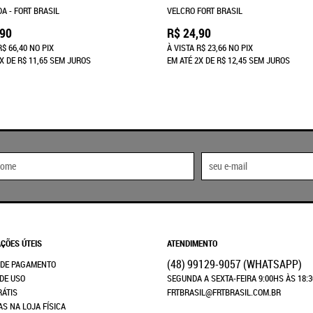
A - FORT BRASIL
VELCRO FORT BRASIL
,90
R$ 24,90
R$ 66,40
NO PIX
À VISTA
R$ 23,66
NO PIX
X
DE
R$ 11,65
SEM JUROS
EM ATÉ
2X
DE
R$ 12,45
SEM JUROS
ÇÕES ÚTEIS
ATENDIMENTO
(48)
99129-9057
(WHATSAPP)
 DE PAGAMENTO
DE USO
SEGUNDA A SEXTA-FEIRA 9:00HS ÀS 18:
RÁTIS
FRTBRASIL@FRTBRASIL.COM.BR
AS NA LOJA FÍSICA