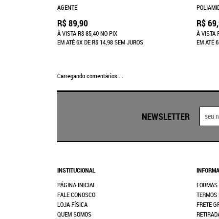
AGENTE
POLIAMID
R$ 89,90
R$ 69
À VISTA
R$ 85,40
NO PIX
À VISTA
EM ATÉ
6X
DE
R$ 14,98
SEM JUROS
EM ATÉ
6
Carregando comentários ...
NEWSLETTER
INSTITUCIONAL
INFORMA
PÁGINA INICIAL
FORMAS
FALE CONOSCO
TERMOS 
LOJA FÍSICA
FRETE G
QUEM SOMOS
RETIRAD