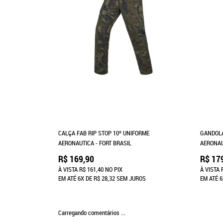
CALÇA FAB RIP STOP 10º UNIFORME
GANDOLA
AERONAUTICA - FORT BRASIL
AERONAU
R$ 169,90
R$ 17
À VISTA
R$ 161,40
NO PIX
À VISTA
EM ATÉ
6X
DE
R$ 28,32
SEM JUROS
EM ATÉ
6
Carregando comentários ...