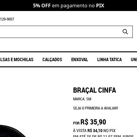
5% OFF
em pagamento no
PIX
129-9057
LSAS E MOCHILAS
CALÇADOS
ENXOVAL
LINHA TATICA
UN
BRAÇAL CINFA
MARCA:
SM
SEJA O PRIMEIRA A AVALIAR!
R$ 35,90
POR
À VISTA
R$ 34,10
NO PIX
EM ATÉ
3X
DE
R$ 11,97
SEM JUROS