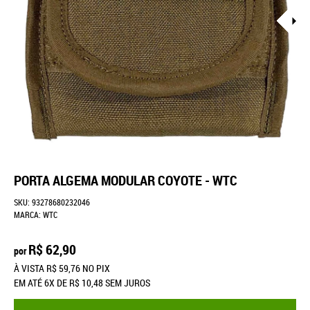
PORTA ALGEMA MODULAR COYOTE - WTC
SKU:
93278680232046
MARCA:
WTC
R$ 62,90
por
À VISTA
R$ 59,76
NO PIX
EM ATÉ
6X
DE
R$ 10,48
SEM JUROS