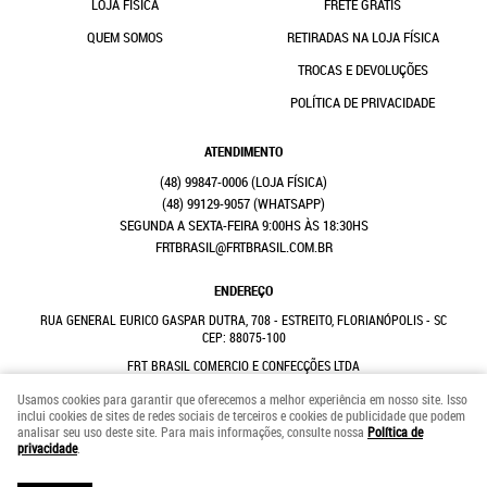
LOJA FÍSICA
FRETE GRÁTIS
QUEM SOMOS
RETIRADAS NA LOJA FÍSICA
TROCAS E DEVOLUÇÕES
POLÍTICA DE PRIVACIDADE
ATENDIMENTO
(48)
99847-0006
(48)
99129-9057
(WHATSAPP)
SEGUNDA A SEXTA-FEIRA 9:00HS ÀS 18:30HS
FRTBRASIL@FRTBRASIL.COM.BR
ENDEREÇO
RUA GENERAL EURICO GASPAR DUTRA, 708
-
ESTREITO, FLORIANÓPOLIS
-
SC
CEP: 88075-100
FRT BRASIL COMERCIO E CONFECÇÕES LTDA
CNPJ: 41.352.882/0001-31
Usamos cookies para garantir que oferecemos a melhor experiência em nosso site. Isso
inclui cookies de sites de redes sociais de terceiros e cookies de publicidade que podem
analisar seu uso deste site. Para mais informações, consulte nossa
Política de
LOJA VIRTUAL CRIADA POR
privacidade
.