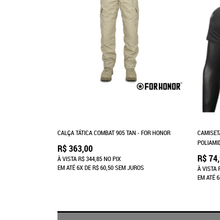
CALÇA TÁTICA COMBAT 905 TAN - FOR HONOR
CAMISET
POLIAMI
R$ 363,00
R$ 74
À VISTA
R$ 344,85
NO PIX
EM ATÉ
6X
DE
R$ 60,50
SEM JUROS
À VISTA
EM ATÉ
6