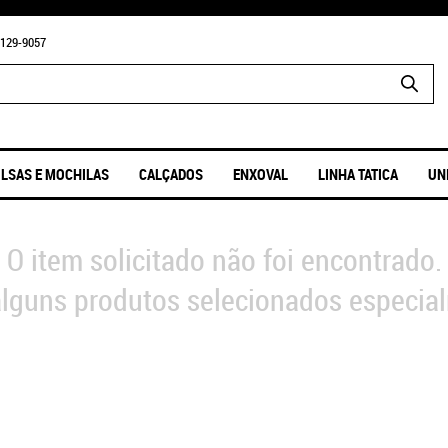
129-9057
LSAS E MOCHILAS
CALÇADOS
ENXOVAL
LINHA TATICA
UN
O item solicitado não foi encontrado.
lguns produtos selecionados especial