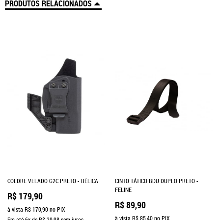
PRODUTOS RELACIONADOS
COLDRE VELADO G2C PRETO - BÉLICA
CINTO TÁTICO BDU DUPLO PRETO -
FELINE
R$ 179,90
R$ 89,90
à vista
R$ 170,90
no PIX
à vista
R$ 85,40
no PIX
Em até
6x
de
R$ 29,98
sem juros