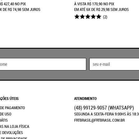
R$ 427,40
NO PIX
À VISTA
R$ 170,90
NO PIX
X
DE
R$ 74,98
SEM JUROS
EM ATÉ
6X
DE
R$ 29,98
SEM JUROS
(2)
ÇÕES ÚTEIS
ATENDIMENTO
(48)
99129-9057
(WHATSAPP)
 DE PAGAMENTO
DE USO
SEGUNDA A SEXTA-FEIRA 9:00HS ÀS 18:
RÁTIS
FRTBRASIL@FRTBRASIL.COM.BR
AS NA LOJA FÍSICA
E DEVOLUÇÕES
A DE PRIVACIDADE