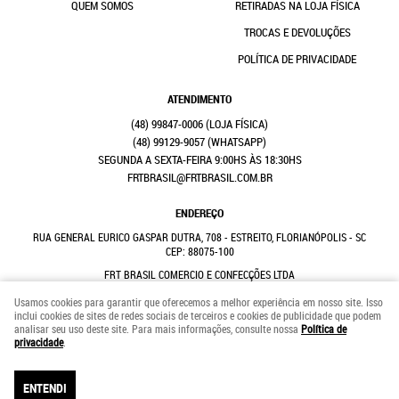
QUEM SOMOS
RETIRADAS NA LOJA FÍSICA
TROCAS E DEVOLUÇÕES
POLÍTICA DE PRIVACIDADE
ATENDIMENTO
(48)
99847-0006
(48)
99129-9057
(WHATSAPP)
SEGUNDA A SEXTA-FEIRA 9:00HS ÀS 18:30HS
FRTBRASIL@FRTBRASIL.COM.BR
ENDEREÇO
RUA GENERAL EURICO GASPAR DUTRA, 708
-
ESTREITO, FLORIANÓPOLIS
-
SC
CEP: 88075-100
FRT BRASIL COMERCIO E CONFECÇÕES LTDA
CNPJ: 41.352.882/0001-31
Usamos cookies para garantir que oferecemos a melhor experiência em nosso site. Isso
inclui cookies de sites de redes sociais de terceiros e cookies de publicidade que podem
analisar seu uso deste site. Para mais informações, consulte nossa
Política de
LOJA VIRTUAL CRIADA POR
privacidade
.
ENTENDI