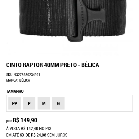
CINTO RAPTOR 40MM PRETO - BÉLICA
SKU:
93278680234921
MARCA:
BÉLICA
TAMANHO
PP
P
M
G
R$ 149,90
por
À VISTA
R$ 142,40
NO PIX
EM ATÉ
6X
DE
R$ 24,98
SEM JUROS