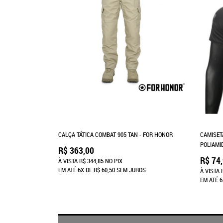
CALÇA TÁTICA COMBAT 905 TAN - FOR HONOR
CAMISET
POLIAMI
R$ 363,00
R$ 74
À VISTA
R$ 344,85
NO PIX
EM ATÉ
6X
DE
R$ 60,50
SEM JUROS
À VISTA
EM ATÉ
6