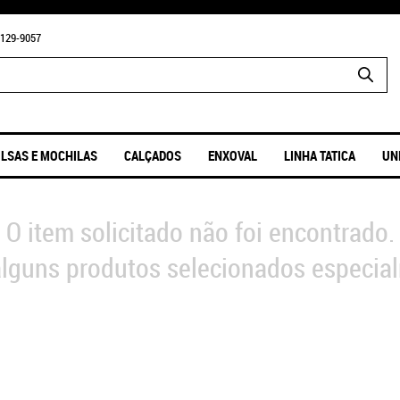
129-9057
LSAS E MOCHILAS
CALÇADOS
ENXOVAL
LINHA TATICA
UN
O item solicitado não foi encontrado.
lguns produtos selecionados especial