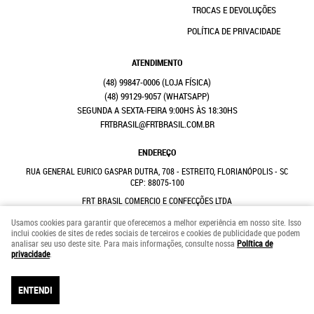
TROCAS E DEVOLUÇÕES
POLÍTICA DE PRIVACIDADE
ATENDIMENTO
(48)
99847-0006
(48)
99129-9057
(WHATSAPP)
SEGUNDA A SEXTA-FEIRA 9:00HS ÀS 18:30HS
FRTBRASIL@FRTBRASIL.COM.BR
ENDEREÇO
RUA GENERAL EURICO GASPAR DUTRA, 708
-
ESTREITO, FLORIANÓPOLIS
-
SC
CEP: 88075-100
FRT BRASIL COMERCIO E CONFECÇÕES LTDA
CNPJ: 41.352.882/0001-31
Usamos cookies para garantir que oferecemos a melhor experiência em nosso site. Isso
inclui cookies de sites de redes sociais de terceiros e cookies de publicidade que podem
analisar seu uso deste site. Para mais informações, consulte nossa
Política de
LOJA VIRTUAL CRIADA POR
privacidade
.
ENTENDI