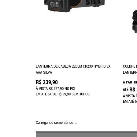
LANTERNA DE CABEÇA 220LM CR230 HYBRID 3X
COLDRE 
AAA SILVA
LANTERN
R$ 239,90
A PARTIR
À VISTA
R$ 227,90
NO PIX
R$ 
ATÉ
EM ATÉ
6X
DE
R$ 39,98
SEM JUROS
À VISTA
EM ATÉ
6
Carregando comentários ...