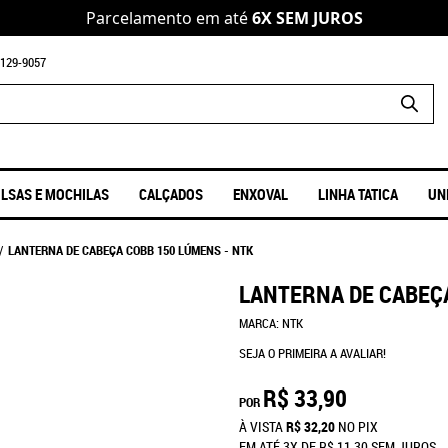
Parcelamento em até
6X SEM JUROS
129-9057
LSAS E MOCHILAS
CALÇADOS
ENXOVAL
LINHA TATICA
UN
LANTERNA DE CABEÇA COBB 150 LÚMENS - NTK
LANTERNA DE CABEÇA
MARCA:
NTK
SEJA O PRIMEIRA A AVALIAR!
R$ 33,90
POR
À VISTA
R$ 32,20
NO PIX
EM ATÉ
3X
DE
R$ 11,30
SEM JUROS