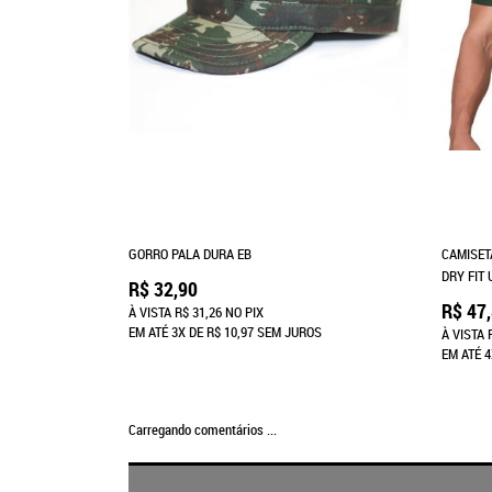
GORRO PALA DURA EB
CAMISET
DRY FIT
R$ 32,90
R$ 47
À VISTA
R$ 31,26
NO PIX
EM ATÉ
3X
DE
R$ 10,97
SEM JUROS
À VISTA
EM ATÉ
4
Carregando comentários ...