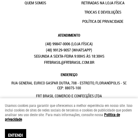
QUEM SOMOS
RETIRADAS NA LOJA FÍSICA
TROCAS E DEVOLUÇÕES
POLÍTICA DE PRIVACIDADE
ATENDIMENTO
(48)
99847-0006
(48)
99129-9057
(WHATSAPP)
SEGUNDA A SEXTA-FEIRA 9:00HS ÀS 18:30HS
FRTBRASIL@FRTBRASIL.COM.BR
ENDEREÇO
RUA GENERAL EURICO GASPAR DUTRA, 708
-
ESTREITO, FLORIANÓPOLIS
-
SC
CEP: 88075-100
FRT BRASIL COMERCIO E CONFECÇÕES LTDA
CNPJ: 41.352.882/0001-31
Usamos cookies para garantir que oferecemos a melhor experiência em nosso site. Isso
inclui cookies de sites de redes sociais de terceiros e cookies de publicidade que podem
analisar seu uso deste site. Para mais informações, consulte nossa
Política de
LOJA VIRTUAL CRIADA POR
privacidade
.
ENTENDI