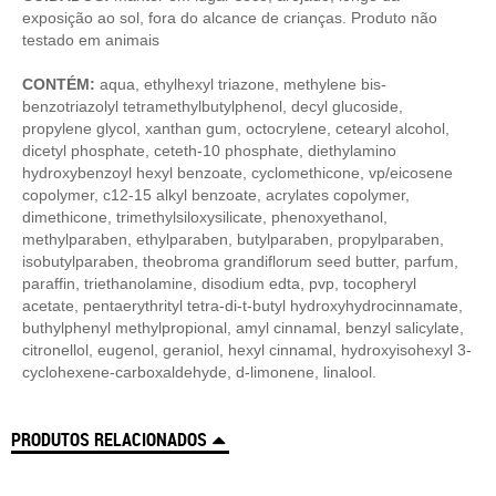
exposição ao sol, fora do alcance de crianças. Produto não
testado em animais
CONTÉM:
aqua, ethylhexyl triazone, methylene bis-
benzotriazolyl tetramethylbutylphenol, decyl glucoside,
propylene glycol, xanthan gum, octocrylene, cetearyl alcohol,
dicetyl phosphate, ceteth-10 phosphate, diethylamino
hydroxybenzoyl hexyl benzoate, cyclomethicone, vp/eicosene
copolymer, c12-15 alkyl benzoate, acrylates copolymer,
dimethicone, trimethylsiloxysilicate, phenoxyethanol,
methylparaben, ethylparaben, butylparaben, propylparaben,
isobutylparaben, theobroma grandiflorum seed butter, parfum,
paraffin, triethanolamine, disodium edta, pvp, tocopheryl
acetate, pentaerythrityl tetra-di-t-butyl hydroxyhydrocinnamate,
buthylphenyl methylpropional, amyl cinnamal, benzyl salicylate,
citronellol, eugenol, geraniol, hexyl cinnamal, hydroxyisohexyl 3-
cyclohexene-carboxaldehyde, d-limonene, linalool.
PRODUTOS RELACIONADOS