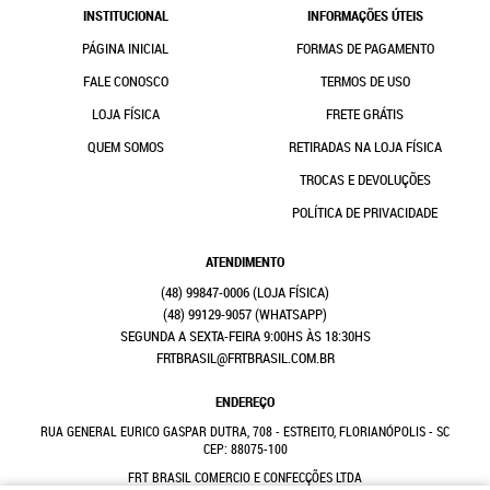
INSTITUCIONAL
INFORMAÇÕES ÚTEIS
PÁGINA INICIAL
FORMAS DE PAGAMENTO
FALE CONOSCO
TERMOS DE USO
LOJA FÍSICA
FRETE GRÁTIS
QUEM SOMOS
RETIRADAS NA LOJA FÍSICA
TROCAS E DEVOLUÇÕES
POLÍTICA DE PRIVACIDADE
ATENDIMENTO
(48)
99847-0006
(48)
99129-9057
(WHATSAPP)
SEGUNDA A SEXTA-FEIRA 9:00HS ÀS 18:30HS
FRTBRASIL@FRTBRASIL.COM.BR
ENDEREÇO
RUA GENERAL EURICO GASPAR DUTRA, 708
-
ESTREITO, FLORIANÓPOLIS
-
SC
CEP: 88075-100
FRT BRASIL COMERCIO E CONFECÇÕES LTDA