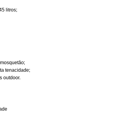
 litros;
 mosquetão;
ta tenacidade;
s outdoor.
dade