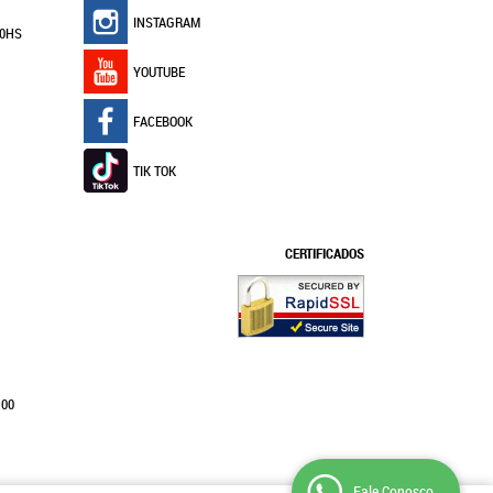
INSTAGRAM
30HS
YOUTUBE
FACEBOOK
TIK TOK
CERTIFICADOS
100
Fale Conosco