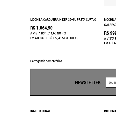
MOCHILA CARGUEIRA HIKER 35+5L PRETA CURTLO
MOCHILA
GALÁPA
R$ 1.064,90
R$ 99
À VISTA
R$ 1.011,66
NO PIX
EM ATÉ
6X
DE
R$ 177,48
SEM JUROS
À VISTA
EM ATÉ
6
Carregando comentários ...
NEWSLETTER
INSTITUCIONAL
INFORMA