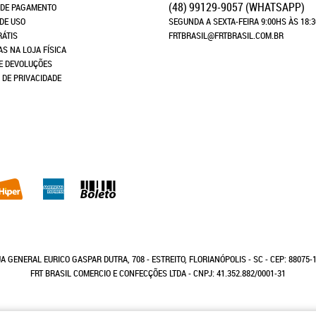
(48)
99129-9057
(WHATSAPP)
 DE PAGAMENTO
DE USO
SEGUNDA A SEXTA-FEIRA 9:00HS ÀS 18:
RÁTIS
FRTBRASIL@FRTBRASIL.COM.BR
AS NA LOJA FÍSICA
E DEVOLUÇÕES
A DE PRIVACIDADE
A GENERAL EURICO GASPAR DUTRA, 708
-
ESTREITO, FLORIANÓPOLIS
-
SC
-
CEP: 88075-
FRT BRASIL COMERCIO E CONFECÇÕES LTDA - CNPJ: 41.352.882/0001-31