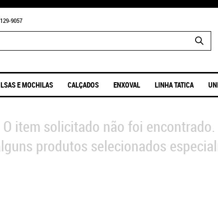
129-9057
LSAS E MOCHILAS
CALÇADOS
ENXOVAL
LINHA TATICA
UN
O item solicitado não foi encontrado.
lguns produtos selecionados especial