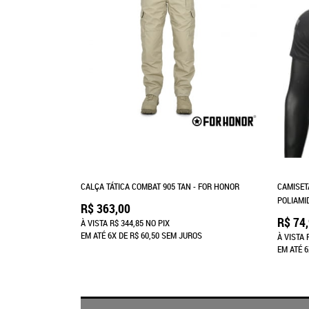
CALÇA TÁTICA COMBAT 905 TAN - FOR HONOR
CAMISET
POLIAMI
R$ 363,00
R$ 74
À VISTA
R$ 344,85
NO PIX
EM ATÉ
6X
DE
R$ 60,50
SEM JUROS
À VISTA
EM ATÉ
6