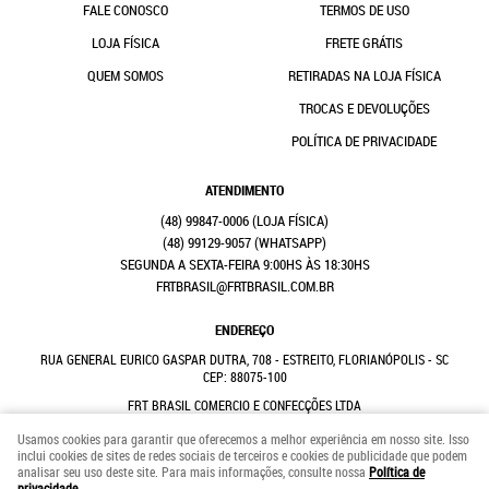
FALE CONOSCO
TERMOS DE USO
LOJA FÍSICA
FRETE GRÁTIS
QUEM SOMOS
RETIRADAS NA LOJA FÍSICA
TROCAS E DEVOLUÇÕES
POLÍTICA DE PRIVACIDADE
ATENDIMENTO
(48)
99847-0006
(48)
99129-9057
(WHATSAPP)
SEGUNDA A SEXTA-FEIRA 9:00HS ÀS 18:30HS
FRTBRASIL@FRTBRASIL.COM.BR
ENDEREÇO
RUA GENERAL EURICO GASPAR DUTRA, 708
-
ESTREITO, FLORIANÓPOLIS
-
SC
CEP: 88075-100
FRT BRASIL COMERCIO E CONFECÇÕES LTDA
CNPJ: 41.352.882/0001-31
Usamos cookies para garantir que oferecemos a melhor experiência em nosso site. Isso
inclui cookies de sites de redes sociais de terceiros e cookies de publicidade que podem
analisar seu uso deste site. Para mais informações, consulte nossa
Política de
LOJA VIRTUAL CRIADA POR
privacidade
.