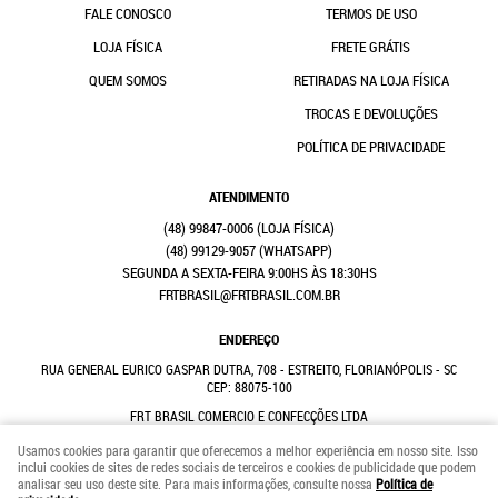
FALE CONOSCO
TERMOS DE USO
LOJA FÍSICA
FRETE GRÁTIS
QUEM SOMOS
RETIRADAS NA LOJA FÍSICA
TROCAS E DEVOLUÇÕES
POLÍTICA DE PRIVACIDADE
ATENDIMENTO
(48)
99847-0006
(48)
99129-9057
(WHATSAPP)
SEGUNDA A SEXTA-FEIRA 9:00HS ÀS 18:30HS
FRTBRASIL@FRTBRASIL.COM.BR
ENDEREÇO
RUA GENERAL EURICO GASPAR DUTRA, 708
-
ESTREITO, FLORIANÓPOLIS
-
SC
CEP: 88075-100
FRT BRASIL COMERCIO E CONFECÇÕES LTDA
CNPJ: 41.352.882/0001-31
Usamos cookies para garantir que oferecemos a melhor experiência em nosso site. Isso
inclui cookies de sites de redes sociais de terceiros e cookies de publicidade que podem
analisar seu uso deste site. Para mais informações, consulte nossa
Política de
LOJA VIRTUAL CRIADA POR