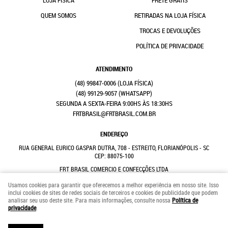
QUEM SOMOS
RETIRADAS NA LOJA FÍSICA
TROCAS E DEVOLUÇÕES
POLÍTICA DE PRIVACIDADE
ATENDIMENTO
(48)
99847-0006
(48)
99129-9057
(WHATSAPP)
SEGUNDA A SEXTA-FEIRA 9:00HS ÀS 18:30HS
FRTBRASIL@FRTBRASIL.COM.BR
ENDEREÇO
RUA GENERAL EURICO GASPAR DUTRA, 708
-
ESTREITO, FLORIANÓPOLIS
-
SC
CEP: 88075-100
FRT BRASIL COMERCIO E CONFECÇÕES LTDA
CNPJ: 41.352.882/0001-31
Usamos cookies para garantir que oferecemos a melhor experiência em nosso site. Isso
inclui cookies de sites de redes sociais de terceiros e cookies de publicidade que podem
analisar seu uso deste site. Para mais informações, consulte nossa
Política de
LOJA VIRTUAL CRIADA POR
privacidade
.