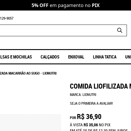
5% OFF
em pagamento no
PIX
129-9057
LSAS E MOCHILAS
CALÇADOS
ENXOVAL
LINHA TATICA
UN
IZADA MACARRÃO AO SUGO - LIONUTRI
COMIDA LIOFILIZADA
MARCA:
LIONUTRI
SEJA O PRIMEIRA A AVALIAR!
R$ 36,90
POR
À VISTA
R$ 35,06
NO PIX
EM ATÉ
3X
DE
R$ 12,30
SEM JUROS