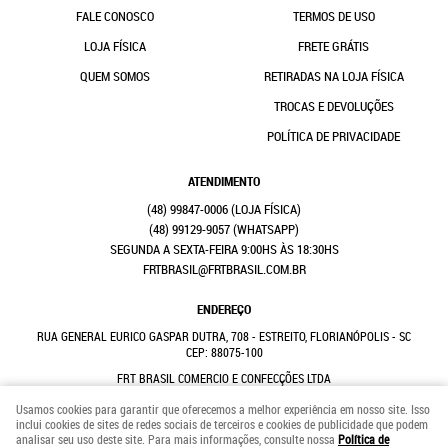
FALE CONOSCO
TERMOS DE USO
LOJA FÍSICA
FRETE GRÁTIS
QUEM SOMOS
RETIRADAS NA LOJA FÍSICA
TROCAS E DEVOLUÇÕES
POLÍTICA DE PRIVACIDADE
ATENDIMENTO
(48)
99847-0006
(48)
99129-9057
(WHATSAPP)
SEGUNDA A SEXTA-FEIRA 9:00HS ÀS 18:30HS
FRTBRASIL@FRTBRASIL.COM.BR
ENDEREÇO
RUA GENERAL EURICO GASPAR DUTRA, 708
-
ESTREITO, FLORIANÓPOLIS
-
SC
CEP: 88075-100
FRT BRASIL COMERCIO E CONFECÇÕES LTDA
CNPJ: 41.352.882/0001-31
Usamos cookies para garantir que oferecemos a melhor experiência em nosso site. Isso
inclui cookies de sites de redes sociais de terceiros e cookies de publicidade que podem
analisar seu uso deste site. Para mais informações, consulte nossa
Política de
LOJA VIRTUAL CRIADA POR