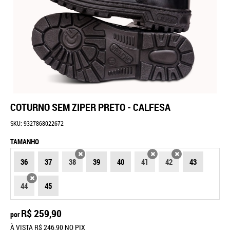
COTURNO SEM ZIPER PRETO - CALFESA
SKU:
9327868022672
TAMANHO
36
37
38
39
40
41
42
43
X
X
X
44
45
X
R$ 259,90
por
À VISTA
R$ 246,90
NO PIX