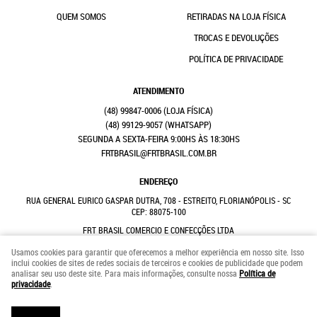
QUEM SOMOS
RETIRADAS NA LOJA FÍSICA
TROCAS E DEVOLUÇÕES
POLÍTICA DE PRIVACIDADE
ATENDIMENTO
(48)
99847-0006
(48)
99129-9057
(WHATSAPP)
SEGUNDA A SEXTA-FEIRA 9:00HS ÀS 18:30HS
FRTBRASIL@FRTBRASIL.COM.BR
ENDEREÇO
RUA GENERAL EURICO GASPAR DUTRA, 708
-
ESTREITO, FLORIANÓPOLIS
-
SC
CEP: 88075-100
FRT BRASIL COMERCIO E CONFECÇÕES LTDA
CNPJ: 41.352.882/0001-31
Usamos cookies para garantir que oferecemos a melhor experiência em nosso site. Isso
inclui cookies de sites de redes sociais de terceiros e cookies de publicidade que podem
analisar seu uso deste site. Para mais informações, consulte nossa
Política de
LOJA VIRTUAL CRIADA POR
privacidade
.